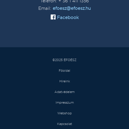
Telefon: + 36 1 411 1356
Email:
efoesz@efoesz.hu
Facebook
©2025 ÉFOÉSZ
Főoldal
Híreink
Adatvédelem
Impresszum
Webshop
Kapcsolat