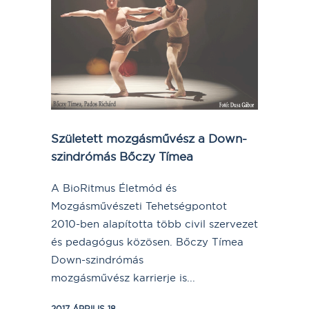
Született mozgásművész a Down-
szindrómás Bőczy Tímea
A BioRitmus Életmód és
Mozgásművészeti Tehetségpontot
2010-ben alapította több civil szervezet
és pedagógus közösen. Bőczy Tímea
Down-szindrómás
mozgásművész karrierje is...
2017 ÁPRILIS 18.