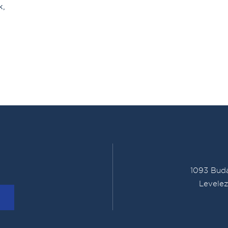
k,
1093 Buda
Levelez