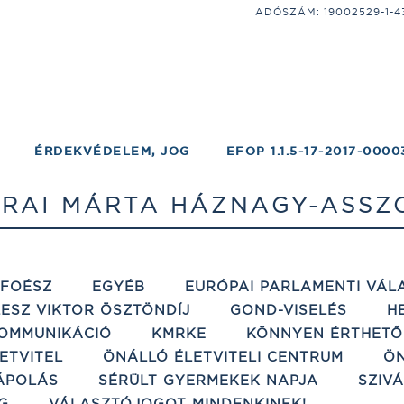
ADÓSZÁM: 19002529-1-43;
ÉRDEKVÉDELEM, JOG
EFOP 1.1.5-17-2017-0000
TRAI MÁRTA HÁZNAGY-ASSZ
ÉFOÉSZ
EGYÉB
EURÓPAI PARLAMENTI VÁL
ESZ VIKTOR ÖSZTÖNDÍJ
GOND-VISELÉS
H
OMMUNIKÁCIÓ
KMRKE
KÖNNYEN ÉRTHETŐ
ETVITEL
ÖNÁLLÓ ÉLETVITELI CENTRUM
ÖN
ÁPOLÁS
SÉRÜLT GYERMEKEK NAPJA
SZIV
G
VÁLASZTÓJOGOT MINDENKINEK!