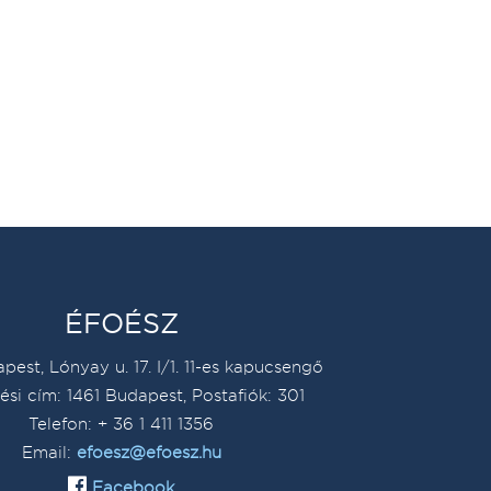
ÉFOÉSZ
pest, Lónyay u. 17. I/1. 11-es kapucsengő
ési cím: 1461 Budapest, Postafiók: 301
Telefon: + 36 1 411 1356
Email:
efoesz@efoesz.hu
Facebook