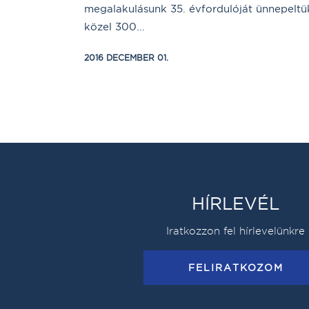
megalakulásunk 35. évfordulóját ünnepeltü
közel 300...
2016 DECEMBER 01.
HÍRLEVÉL
Iratkozzon fel hírlevelünkre
FELIRATKOZOM