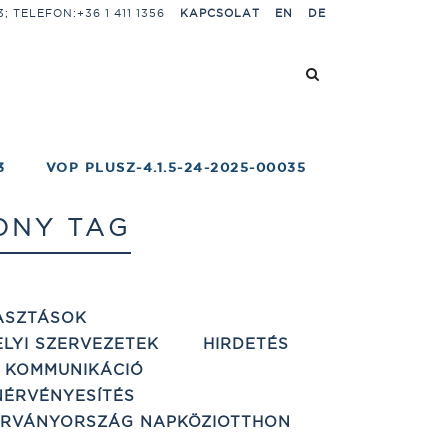
 TELEFON:+36 1 411 1356
KAPCSOLAT
EN
DE
3
VOP PLUSZ-4.1.5-24-2025-00035
ONY TAG
ASZTÁSOK
ELYI SZERVEZETEK
HIRDETÉS
 KOMMUNIKÁCIÓ
ÉRVÉNYESÍTÉS
ÁRVÁNYORSZÁG NAPKÖZIOTTHON