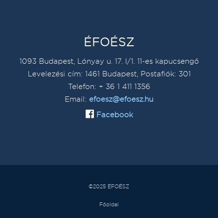
ÉFOÉSZ
1093 Budapest, Lónyay u. 17. I/1. 11-es kapucsengő
Levelezési cím: 1461 Budapest, Postafiók: 301
Telefon: + 36 1 411 1356
Email:
efoesz@efoesz.hu
Facebook
©2025 ÉFOÉSZ
Főoldal