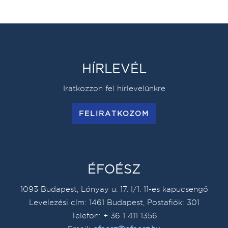
HÍRLEVÉL
Iratkozzon fel hírlevelünkre
FELIRATKOZOM
ÉFOÉSZ
1093 Budapest, Lónyay u. 17. I/1. 11-es kapucsengő
Levelezési cím: 1461 Budapest, Postafiók: 301
Telefon: + 36 1 411 1356