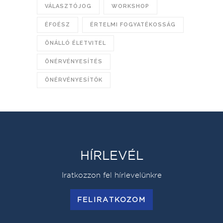
VÁLASZTÓJOG
WORKSHOP
ÉFOÉSZ
ÉRTELMI FOGYATÉKOSSÁG
ÖNÁLLÓ ÉLETVITEL
ÖNÉRVÉNYESÍTÉS
ÖNÉRVÉNYESÍTŐK
HÍRLEVÉL
Iratkozzon fel hírlevelünkre
FELIRATKOZOM