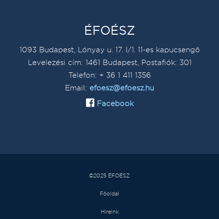
ÉFOÉSZ
1093 Budapest, Lónyay u. 17. I/1. 11-es kapucsengő
Levelezési cím: 1461 Budapest, Postafiók: 301
Telefon: + 36 1 411 1356
Email:
efoesz@efoesz.hu
Facebook
©2025 ÉFOÉSZ
Főoldal
Híreink