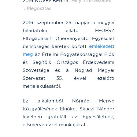
2016 NOVEMBER 14.
Helyi szervezetek
Megosztás
2016. szeptember 29. napján a megyei
feladatokat ellátó ÉFOÉSZ
Elfogadásért Önérvényesítő Egyesület
bensőséges keretek között
emlékezett
meg
az Értelmi Fogyatékossággal Élők
és Segítőik Országos Érdekvédelmi
Szövetsége és a Nógrád Megyei
Szervezet 35. évvel ezelőtti
megalakulásáról.
Ez alkalomból Nógrád Megye
Közgyűlésének Elnöke, Skuczi Nándor
levélben gratulált az Egyesületnek,
elismerve ezzel munkájukat.