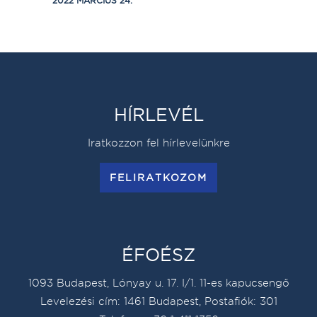
2022 MÁRCIUS 24.
HÍRLEVÉL
Iratkozzon fel hírlevelünkre
FELIRATKOZOM
ÉFOÉSZ
1093 Budapest, Lónyay u. 17. I/1. 11-es kapucsengő
Levelezési cím: 1461 Budapest, Postafiók: 301