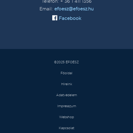
Telefon: + 36 1 411 1356
Email:
efoesz@efoesz.hu
Facebook
©2025 ÉFOÉSZ
Főoldal
Híreink
Adatvédelem
Impresszum
Webshop
Kapcsolat