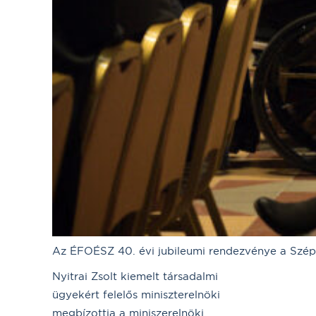
Az ÉFOÉSZ 40. évi jubileumi rendezvénye a Sz
Nyitrai Zsolt kiemelt társadalmi
ügyekért felelős miniszterelnöki
megbízottja a miniszerelnöki