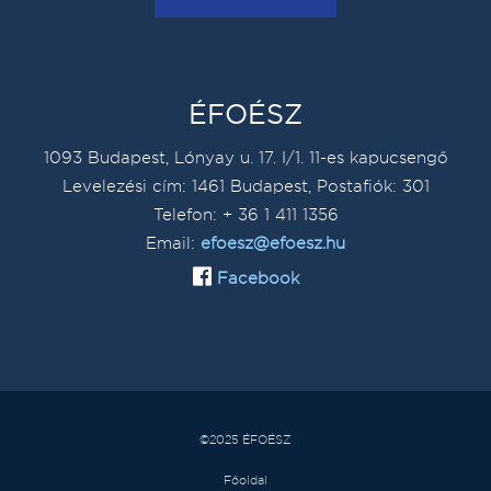
ÉFOÉSZ
1093 Budapest, Lónyay u. 17. I/1. 11-es kapucsengő
Levelezési cím: 1461 Budapest, Postafiók: 301
Telefon: + 36 1 411 1356
Email:
efoesz@efoesz.hu
Facebook
©2025 ÉFOÉSZ
Főoldal