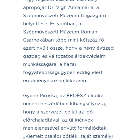
apropóját Dr. Vigh Annamária, a
Szépművészeti Múzeum főigazgató-
helyettese. És valóban, a
Szépművészeti Múzeum Román
Csarnokában több mint kétszáz fő
azért gyűlt össze, hogy a négy évtized
gazdag és változatos érdekvédelmi
munkásságára, a hazai
fogyatékosságügyben eddig elért
eredményekre emlékezzen.
Gyene Piroska, az ÉFOÉSZ elnöke
ünnepi beszédében kihangsúlyozta,
hogy a szervezet céljai az idő
előrehaladtával, az új igények
megjelenésével együtt formálódtak.
„Kiemelt családi pótlék, saját személyi