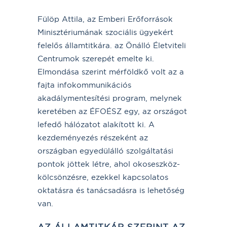
Fülöp Attila, az Emberi Erőforrások
Minisztériumának szociális ügyekért
felelős államtitkára. az Önálló Életviteli
Centrumok szerepét emelte ki.
Elmondása szerint mérföldkő volt az a
fajta infokommunikációs
akadálymentesítési program, melynek
keretében az ÉFOÉSZ egy, az országot
lefedő hálózatot alakított ki. A
kezdeményezés részeként az
országban egyedülálló szolgáltatási
pontok jöttek létre, ahol okoseszköz-
kölcsönzésre, ezekkel kapcsolatos
oktatásra és tanácsadásra is lehetőség
van.
AZ ÁLLAMTITKÁR SZERINT AZ