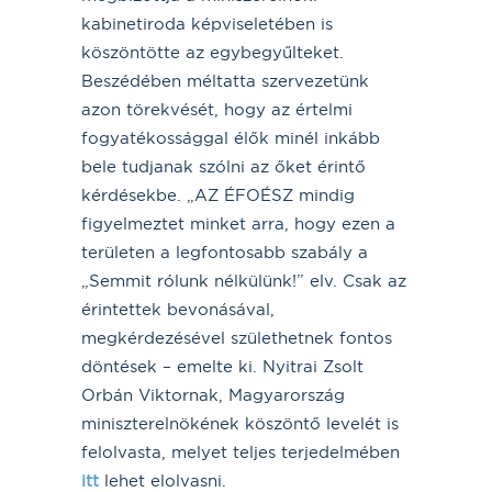
kabinetiroda képviseletében is
köszöntötte az egybegyűlteket.
Beszédében méltatta szervezetünk
azon törekvését, hogy az értelmi
fogyatékossággal élők minél inkább
bele tudjanak szólni az őket érintő
kérdésekbe. „AZ ÉFOÉSZ mindig
figyelmeztet minket arra, hogy ezen a
területen a legfontosabb szabály a
„Semmit rólunk nélkülünk!” elv. Csak az
érintettek bevonásával,
megkérdezésével születhetnek fontos
döntések – emelte ki. Nyitrai Zsolt
Orbán Viktornak, Magyarország
miniszterelnökének köszöntő levelét is
felolvasta, melyet teljes terjedelmében
itt
lehet elolvasni.