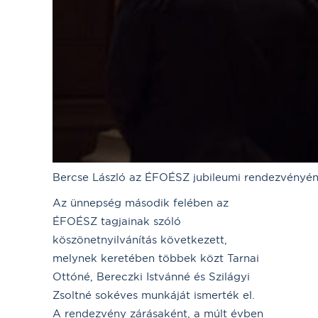
Bercse László az ÉFOÉSZ jubileumi rendezvényé
Az ünnepség második felében az
ÉFOÉSZ tagjainak szóló
köszönetnyilvánítás következett,
melynek keretében többek közt Tarnai
Ottóné, Bereczki Istvánné és Szilágyi
Zsoltné sokéves munkáját ismerték el.
A rendezvény zárásaként, a múlt évben