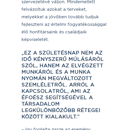
szervezetévé váljon. Mindemellett
felvázoltuk azokat a terveket,
melyekkel a jövőben tovább tudjuk
fejleszteni az értelmi fogyatékossággal
élő honfitársaink és családjaik
képviseletét.
„EZ A SZÜLETÉSNAP NEM AZ
IDŐ KÉNYSZERŰ MÚLÁSÁRÓL
SZÓL, HANEM AZ ELVÉGZETT
MUNKÁRÓL ÉS A MUNKA
NYOMÁN MEGVÁLTOZOTT
SZEMLÉLETRŐL. ARRÓL A
KAPCSOLATRÓL, AMI AZ
ÉFOÉSZ SEGÍTSÉGÉVEL A
TÁRSADALOM
LEGKÜLÖNBÖZŐBB RÉTEGEI
KÖZÖTT KIALAKULT.”
– így foglalta össze az esemény