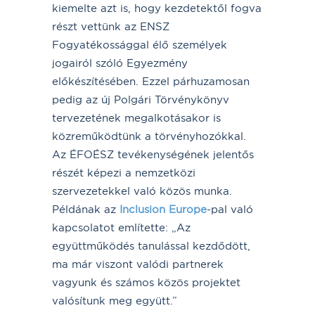
kiemelte azt is, hogy kezdetektől fogva
részt vettünk az ENSZ
Fogyatékossággal élő személyek
jogairól szóló Egyezmény
előkészítésében. Ezzel párhuzamosan
pedig az új Polgári Törvénykönyv
tervezetének megalkotásakor is
közreműködtünk a törvényhozókkal.
Az ÉFOÉSZ tevékenységének jelentős
részét képezi a nemzetközi
szervezetekkel való közös munka.
Példának az
Inclusion Europe
-pal való
kapcsolatot említette: „Az
együttműködés tanulással kezdődött,
ma már viszont valódi partnerek
vagyunk és számos közös projektet
valósítunk meg együtt.”