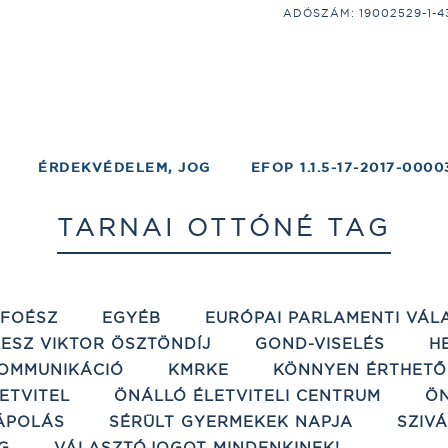
ADÓSZÁM: 19002529-1-43;
ÉRDEKVÉDELEM, JOG
EFOP 1.1.5-17-2017-0000
TARNAI OTTÓNÉ TAG
ÉFOÉSZ
EGYÉB
EURÓPAI PARLAMENTI VÁL
ESZ VIKTOR ÖSZTÖNDÍJ
GOND-VISELÉS
H
OMMUNIKÁCIÓ
KMRKE
KÖNNYEN ÉRTHETŐ
ETVITEL
ÖNÁLLÓ ÉLETVITELI CENTRUM
ÖN
ÁPOLÁS
SÉRÜLT GYERMEKEK NAPJA
SZIV
G
VÁLASZTÓJOGOT MINDENKINEK!