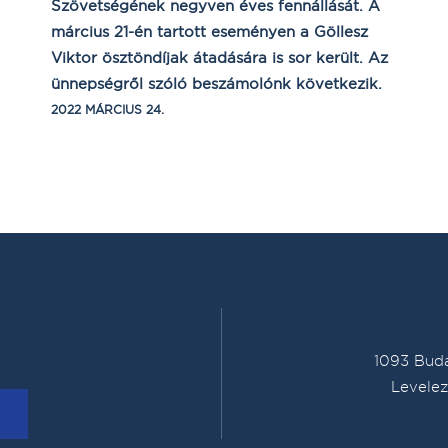
Szövetségének negyven éves fennállását. A
március 21-én tartott eseményen a Göllesz
Viktor ösztöndíjak átadására is sor került. Az
ünnepségről szóló beszámolónk következik.
2022 MÁRCIUS 24.
1093 Buda
Levelez