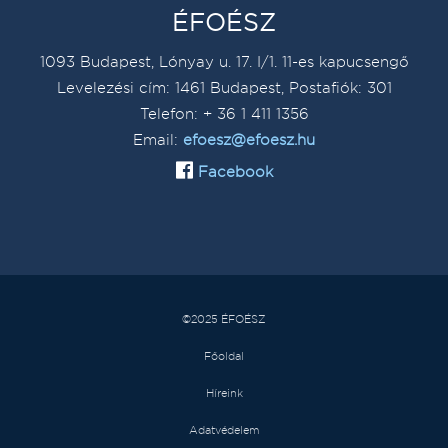
ÉFOÉSZ
1093 Budapest, Lónyay u. 17. I/1. 11-es kapucsengő
Levelezési cím: 1461 Budapest, Postafiók: 301
Telefon: + 36 1 411 1356
Email:
efoesz@efoesz.hu
Facebook
©2025 ÉFOÉSZ
Főoldal
Híreink
Adatvédelem