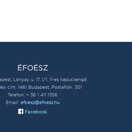
ÉFOÉSZ
pest, Lónyay u. 17. I/1. 11-es kapucsengő
ési cím: 1461 Budapest, Postafiók: 301
Telefon: + 36 1 411 1356
Email:
efoesz@efoesz.hu
Facebook