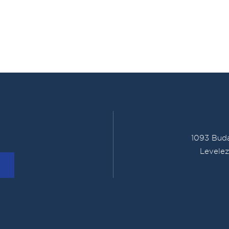
1093 Buda
Levelez