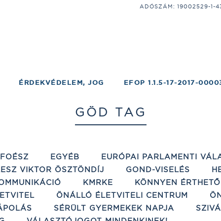
ADÓSZÁM: 19002529-1-43;
ÉRDEKVÉDELEM, JOG
EFOP 1.1.5-17-2017-0000
GÖD TAG
ÉFOÉSZ
EGYÉB
EURÓPAI PARLAMENTI VÁL
ESZ VIKTOR ÖSZTÖNDÍJ
GOND-VISELÉS
H
OMMUNIKÁCIÓ
KMRKE
KÖNNYEN ÉRTHETŐ
ETVITEL
ÖNÁLLÓ ÉLETVITELI CENTRUM
ÖN
ÁPOLÁS
SÉRÜLT GYERMEKEK NAPJA
SZIV
G
VÁLASZTÓJOGOT MINDENKINEK!