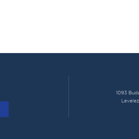
1093 Buda
Levelez