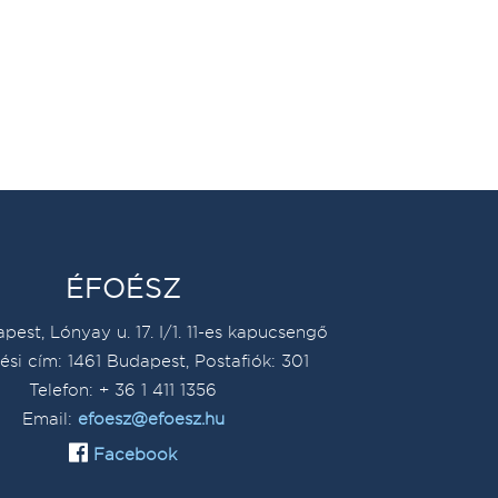
ÉFOÉSZ
pest, Lónyay u. 17. I/1. 11-es kapucsengő
ési cím: 1461 Budapest, Postafiók: 301
Telefon: + 36 1 411 1356
Email:
efoesz@efoesz.hu
Facebook