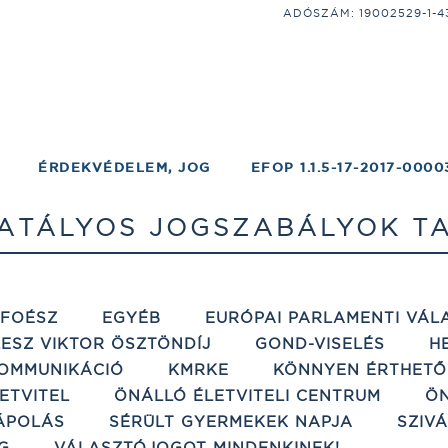
ADÓSZÁM: 19002529-1-43;
ÉRDEKVÉDELEM, JOG
EFOP 1.1.5-17-2017-0000
ATÁLYOS JOGSZABÁLYOK T
ÉFOÉSZ
EGYÉB
EURÓPAI PARLAMENTI VÁL
ESZ VIKTOR ÖSZTÖNDÍJ
GOND-VISELÉS
H
OMMUNIKÁCIÓ
KMRKE
KÖNNYEN ÉRTHETŐ
ETVITEL
ÖNÁLLÓ ÉLETVITELI CENTRUM
ÖN
ÁPOLÁS
SÉRÜLT GYERMEKEK NAPJA
SZIV
G
VÁLASZTÓJOGOT MINDENKINEK!