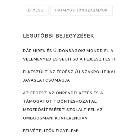
ÉFOÉSZ
HATÁLYOS JOGSZABÁLYOK
LEGUTÓBBI BEJEGYZÉSEK
DÁP HÍREK ÉS ÚJDONSÁGOK! MONDD EL A
VÉLEMÉNYED ÉS SEGÍTSD A FEJLESZTÉST!
ELKÉSZÜLT AZ ÉFOÉSZ ÚJ SZAKPOLITIKAI
JAVASLATCSOMAGJA
AZ ÉFOÉSZ AZ ÖNRENDELKEZÉS ÉS A
TÁMOGATOTT DÖNTÉSHOZATAL
MEGERŐSÍTÉSÉÉRT SZÓLALT FEL AZ
OMBUDSMANI KONFERENCIÁN
FELVÉTELIZŐK FIGYELEM!