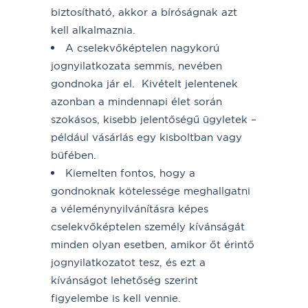
biztosítható, akkor a bíróságnak azt
kell alkalmaznia.
A cselekvőképtelen nagykorú
jognyilatkozata semmis, nevében
gondnoka jár el. Kivételt jelentenek
azonban a mindennapi élet során
szokásos, kisebb jelentőségű ügyletek –
például vásárlás egy kisboltban vagy
büfében.
Kiemelten fontos, hogy a
gondnoknak kötelessége meghallgatni
a véleménynyilvánításra képes
cselekvőképtelen személy kívánságát
minden olyan esetben, amikor őt érintő
jognyilatkozatot tesz, és ezt a
kívánságot lehetőség szerint
figyelembe is kell vennie.