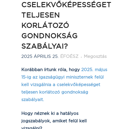
CSELEKVŐKÉPESSÉGET
TELJESEN
KORLÁTOZÓ
GONDNOKSÁG
SZABÁLYAI?
2025 ÁPRILIS 25.
ÉFOÉSZ
Megosztás
Korábban írtunk róla, hogy
2025. május
15-ig az igazságügyi miniszternek felül
kell vizsgálnia a cselekvőképességet
teljesen korlátozó gondnokság
szabályait.
Hogy néznek ki a hatályos
jogszabályok, amiket felül kell
vizsgálni?