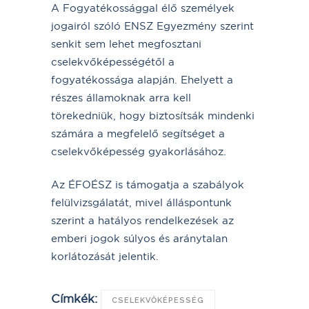
A Fogyatékossággal élő személyek
jogairól szóló ENSZ Egyezmény szerint
senkit sem lehet megfosztani
cselekvőképességétől a
fogyatékossága alapján. Ehelyett a
részes államoknak arra kell
törekedniük, hogy biztosítsák mindenki
számára a megfelelő segítséget a
cselekvőképesség gyakorlásához.
Az ÉFOÉSZ is támogatja a szabályok
felülvizsgálatát, mivel álláspontunk
szerint a hatályos rendelkezések az
emberi jogok súlyos és aránytalan
korlátozását jelentik.
Címkék:
CSELEKVŐKÉPESSÉG