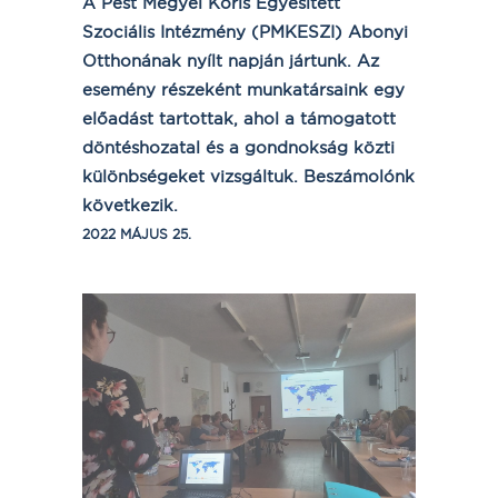
A Pest Megyei Kőris Egyesített
Szociális Intézmény (PMKESZI) Abonyi
Otthonának nyílt napján jártunk. Az
esemény részeként munkatársaink egy
előadást tartottak, ahol a támogatott
döntéshozatal és a gondnokság közti
különbségeket vizsgáltuk. Beszámolónk
következik.
2022 MÁJUS 25.