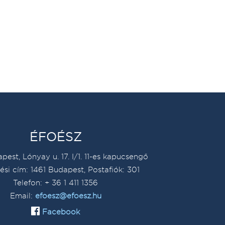
ÉFOÉSZ
pest, Lónyay u. 17. I/1. 11-es kapucsengő
ési cím: 1461 Budapest, Postafiók: 301
Telefon: + 36 1 411 1356
Email:
efoesz@efoesz.hu
Facebook