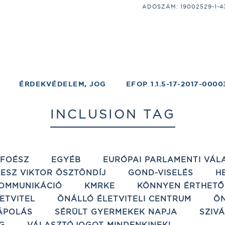
ADÓSZÁM: 19002529-1-43;
ÉRDEKVÉDELEM, JOG
EFOP 1.1.5-17-2017-0000
INCLUSION TAG
ÉFOÉSZ
EGYÉB
EURÓPAI PARLAMENTI VÁL
ESZ VIKTOR ÖSZTÖNDÍJ
GOND-VISELÉS
H
OMMUNIKÁCIÓ
KMRKE
KÖNNYEN ÉRTHETŐ
ETVITEL
ÖNÁLLÓ ÉLETVITELI CENTRUM
ÖN
ÁPOLÁS
SÉRÜLT GYERMEKEK NAPJA
SZIV
G
VÁLASZTÓJOGOT MINDENKINEK!