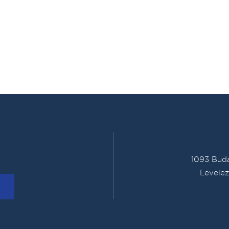
1093 Buda
Levelez