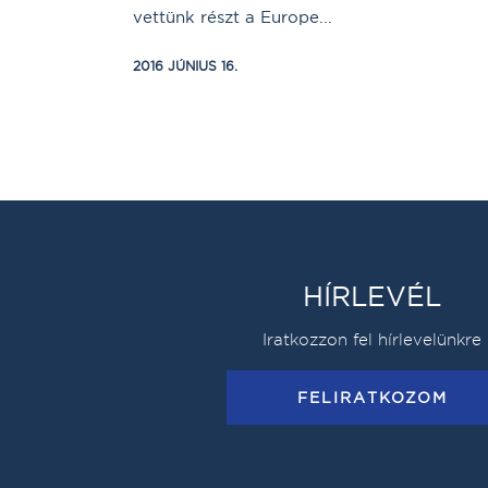
vettünk részt a Europe...
2016 JÚNIUS 16.
HÍRLEVÉL
Iratkozzon fel hírlevelünkre
FELIRATKOZOM