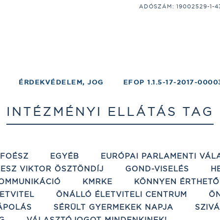
ADÓSZÁM: 19002529-1-43;
ÉRDEKVÉDELEM, JOG
EFOP 1.1.5-17-2017-0000
INTÉZMÉNYI ELLÁTÁS TAG
ÉFOÉSZ
EGYÉB
EURÓPAI PARLAMENTI VÁL
ESZ VIKTOR ÖSZTÖNDÍJ
GOND-VISELÉS
H
OMMUNIKÁCIÓ
KMRKE
KÖNNYEN ÉRTHETŐ
ETVITEL
ÖNÁLLÓ ÉLETVITELI CENTRUM
ÖN
ÁPOLÁS
SÉRÜLT GYERMEKEK NAPJA
SZIV
G
VÁLASZTÓJOGOT MINDENKINEK!