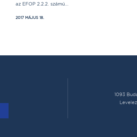
az EFOP 2.2.2. számú...
2017 MÁJUS 18.
1093 Buda
Levelez