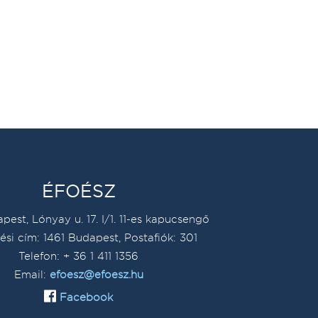
ÉFOÉSZ
pest, Lónyay u. 17. I/1. 11-es kapucsengő
ési cím: 1461 Budapest, Postafiók: 301
Telefon: + 36 1 411 1356
Email:
efoesz@efoesz.hu
Facebook