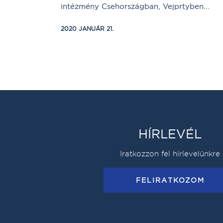
intézmény Csehországban, Vejprtyben...
2020 JANUÁR 21.
HÍRLEVÉL
Iratkozzon fel hírlevelünkre
FELIRATKOZOM