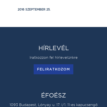
2016 SZEPTEMBER 25.
HÍRLEVÉL
Iratkozzon fel hírlevelünkre
FELIRATKOZOM
ÉFOÉSZ
1093 Budapest, Lónyay u. 17. I/1. 11-es kapucsengő