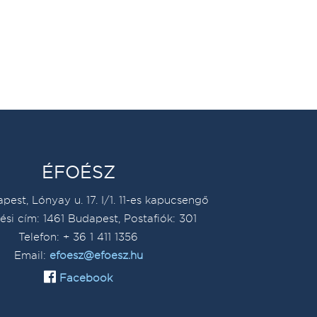
ÉFOÉSZ
pest, Lónyay u. 17. I/1. 11-es kapucsengő
ési cím: 1461 Budapest, Postafiók: 301
Telefon: + 36 1 411 1356
Email:
efoesz@efoesz.hu
Facebook