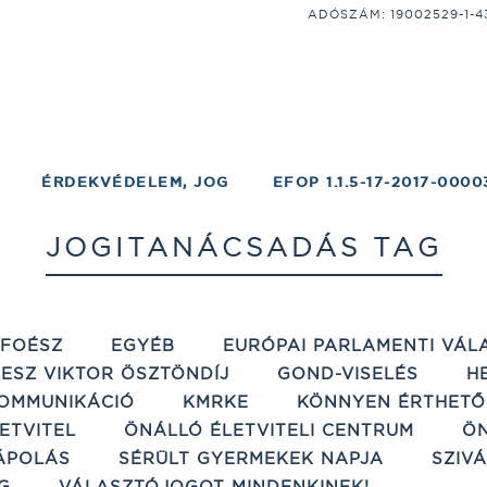
ADÓSZÁM: 19002529-1-43;
ÉRDEKVÉDELEM, JOG
EFOP 1.1.5-17-2017-0000
JOGITANÁCSADÁS TAG
ÉFOÉSZ
EGYÉB
EURÓPAI PARLAMENTI VÁL
ESZ VIKTOR ÖSZTÖNDÍJ
GOND-VISELÉS
H
OMMUNIKÁCIÓ
KMRKE
KÖNNYEN ÉRTHETŐ
ETVITEL
ÖNÁLLÓ ÉLETVITELI CENTRUM
ÖN
ÁPOLÁS
SÉRÜLT GYERMEKEK NAPJA
SZIV
G
VÁLASZTÓJOGOT MINDENKINEK!