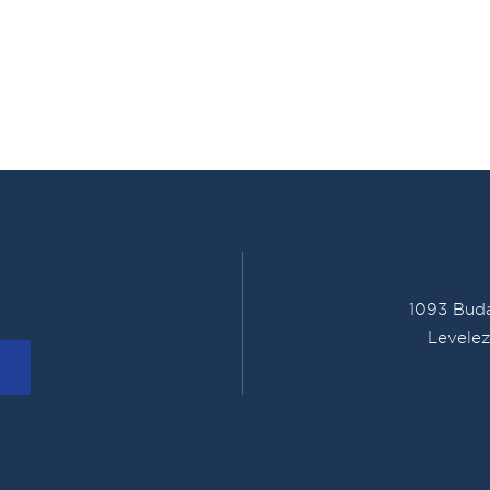
1093 Buda
Levelez