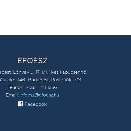
ÉFOÉSZ
pest, Lónyay u. 17. I/1. 11-es kapucsengő
ési cím: 1461 Budapest, Postafiók: 301
Telefon: + 36 1 411 1356
Email:
efoesz@efoesz.hu
Facebook