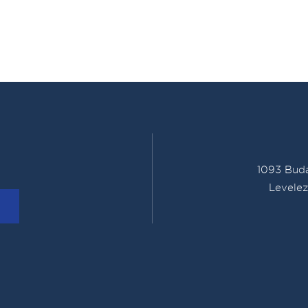
1093 Buda
Levelez