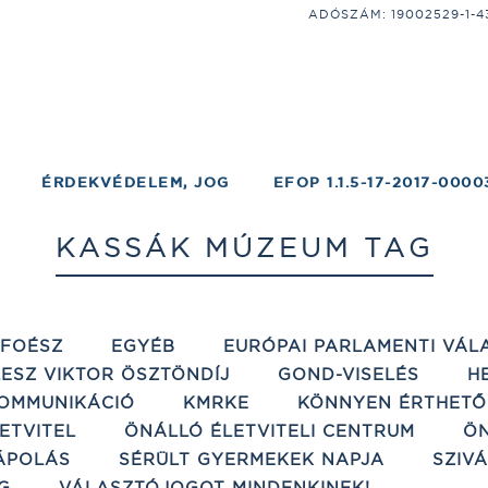
ADÓSZÁM: 19002529-1-43;
ÉRDEKVÉDELEM, JOG
EFOP 1.1.5-17-2017-0000
KASSÁK MÚZEUM TAG
ÉFOÉSZ
EGYÉB
EURÓPAI PARLAMENTI VÁL
ESZ VIKTOR ÖSZTÖNDÍJ
GOND-VISELÉS
H
OMMUNIKÁCIÓ
KMRKE
KÖNNYEN ÉRTHETŐ
ETVITEL
ÖNÁLLÓ ÉLETVITELI CENTRUM
ÖN
ÁPOLÁS
SÉRÜLT GYERMEKEK NAPJA
SZIV
G
VÁLASZTÓJOGOT MINDENKINEK!