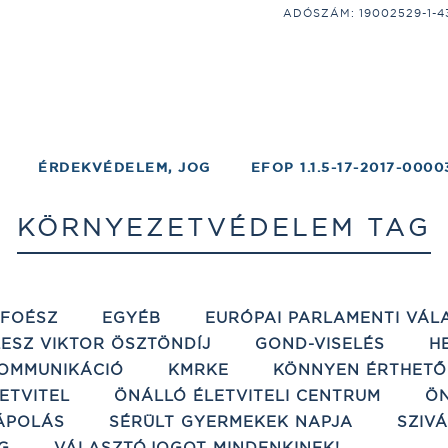
ADÓSZÁM: 19002529-1-43;
ÉRDEKVÉDELEM, JOG
EFOP 1.1.5-17-2017-0000
KÖRNYEZETVÉDELEM TAG
ÉFOÉSZ
EGYÉB
EURÓPAI PARLAMENTI VÁL
ESZ VIKTOR ÖSZTÖNDÍJ
GOND-VISELÉS
H
OMMUNIKÁCIÓ
KMRKE
KÖNNYEN ÉRTHETŐ
ETVITEL
ÖNÁLLÓ ÉLETVITELI CENTRUM
ÖN
ÁPOLÁS
SÉRÜLT GYERMEKEK NAPJA
SZIV
G
VÁLASZTÓJOGOT MINDENKINEK!