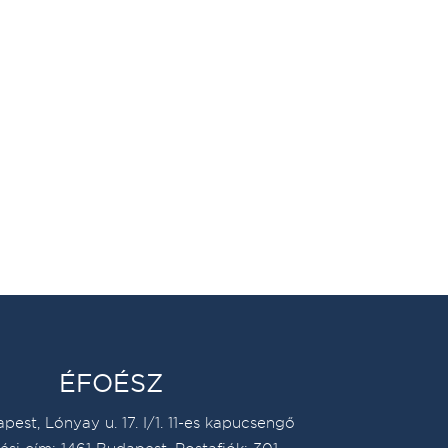
ÉFOÉSZ
pest, Lónyay u. 17. I/1. 11-es kapucsengő