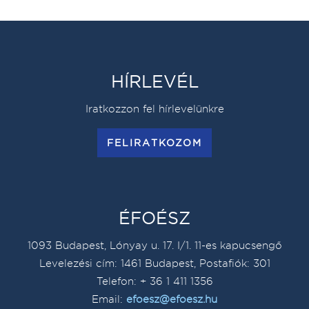
HÍRLEVÉL
Iratkozzon fel hírlevelünkre
FELIRATKOZOM
ÉFOÉSZ
1093 Budapest, Lónyay u. 17. I/1. 11-es kapucsengő
Levelezési cím: 1461 Budapest, Postafiók: 301
Telefon: + 36 1 411 1356
Email:
efoesz@efoesz.hu