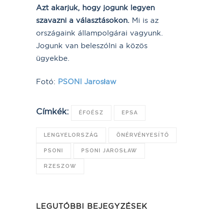
Azt akarjuk, hogy jogunk legyen
szavazni a választásokon.
Mi is az
országaink állampolgárai vagyunk.
Jogunk van beleszólni a közös
ügyekbe.
Fotó:
PSONI Jarosław
Címkék:
ÉFOÉSZ
EPSA
LENGYELORSZÁG
ÖNÉRVÉNYESÍTŐ
PSONI
PSONI JAROSŁAW
RZESZOW
LEGUTÓBBI BEJEGYZÉSEK