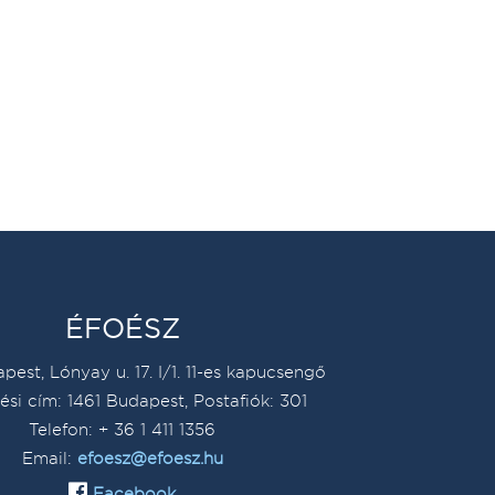
ÉFOÉSZ
pest, Lónyay u. 17. I/1. 11-es kapucsengő
ési cím: 1461 Budapest, Postafiók: 301
Telefon: + 36 1 411 1356
Email:
efoesz@efoesz.hu
Facebook