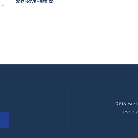
2017 NOVEMBER 30.
 a
1093 Buda
Levelez