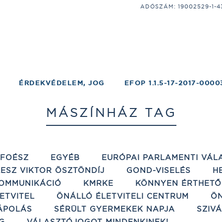
ADÓSZÁM: 19002529-1-43;
ÉRDEKVÉDELEM, JOG
EFOP 1.1.5-17-2017-0000
MÁSZÍNHÁZ TAG
ÉFOÉSZ
EGYÉB
EURÓPAI PARLAMENTI VÁL
ESZ VIKTOR ÖSZTÖNDÍJ
GOND-VISELÉS
H
OMMUNIKÁCIÓ
KMRKE
KÖNNYEN ÉRTHETŐ
ETVITEL
ÖNÁLLÓ ÉLETVITELI CENTRUM
ÖN
ÁPOLÁS
SÉRÜLT GYERMEKEK NAPJA
SZIV
G
VÁLASZTÓJOGOT MINDENKINEK!