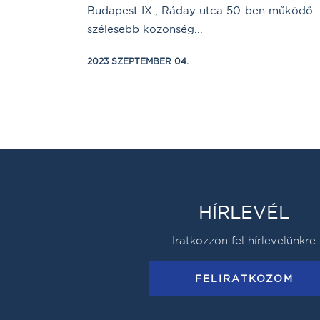
Budapest IX., Ráday utca 50-ben működő -
szélesebb közönség...
2023 SZEPTEMBER 04.
HÍRLEVÉL
Iratkozzon fel hírlevelünkre
FELIRATKOZOM