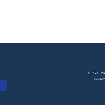
1093 Buda
Levelez