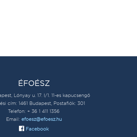
ÉFOÉSZ
pest, Lónyay u. 17. I/1. 11-es kapucsengő
ési cím: 1461 Budapest, Postafiók: 301
Telefon: + 36 1 411 1356
Email:
efoesz@efoesz.hu
Facebook