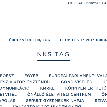
ADÓSZÁM: 19002529-1-43;
ÉRDEKVÉDELEM, JOG
EFOP 1.1.5-17-2017-0000
NKS TAG
ÉFOÉSZ
EGYÉB
EURÓPAI PARLAMENTI VÁL
ESZ VIKTOR ÖSZTÖNDÍJ
GOND-VISELÉS
H
OMMUNIKÁCIÓ
KMRKE
KÖNNYEN ÉRTHETŐ
ETVITEL
ÖNÁLLÓ ÉLETVITELI CENTRUM
ÖN
ÁPOLÁS
SÉRÜLT GYERMEKEK NAPJA
SZIV
G
VÁLASZTÓJOGOT MINDENKINEK!