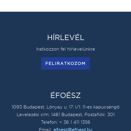
HÍRLEVÉL
Iratkozzon fel hírlevelünkre
FELIRATKOZOM
ÉFOÉSZ
1093 Budapest, Lónyay u. 17. I/1. 11-es kapucsengő
Levelezési cím: 1461 Budapest, Postafiók: 301
Telefon: + 36 1 411 1356
Email:
efoesz@efoesz.hu