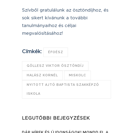
Szívből gratulálunk az ösztöndíjhoz, és
sok sikert kívánunk a további
tanulmányaihoz és céljai
megvalósításához!
Címkék:
ÉFOÉSZ
GÖLLESZ VIKTOR ÖSZTÖNDÍJ
HALÁSZ KORNÉL
MISKOLC
NYITOTT AJTÓ BAPTISTA SZAKKÉPZŐ
ISKOLA
LEGUTÓBBI BEJEGYZÉSEK
DÁP HÍREK ÉS ÚJDONSÁGOK! MONDD EL A