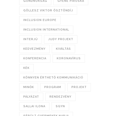
GONDNOKSÁG
GYENE PIROSKA
GÖLLESZ VIKTOR ÖSZTÖNDÍJ
INCLUSION EUROPE
INCLUSION INTERNATIONAL
INTERJÚ
JUDY PROJEKT
KEDVEZMÉNY
KIVÁLTÁS
KONFERENCIA
KORONAVÍRUS
KÉK
KÖNNYEN ÉRTHETŐ KOMMUNIKÁCIÓ
MINŐK
PROGRAM
PROJEKT
PÁLYÁZAT
RENDEZVÉNY
SALLAI ILONA
SGYN
SÉRÜLT GYERMEKEK NAPJA