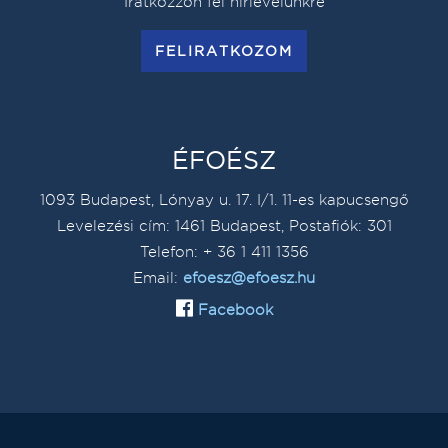
Iratkozzon fel hírlevelünkre
FELIRATKOZOM
ÉFOÉSZ
1093 Budapest, Lónyay u. 17. I/1. 11-es kapucsengő
Levelezési cím: 1461 Budapest, Postafiók: 301
Telefon: + 36 1 411 1356
Email:
efoesz@efoesz.hu
Facebook