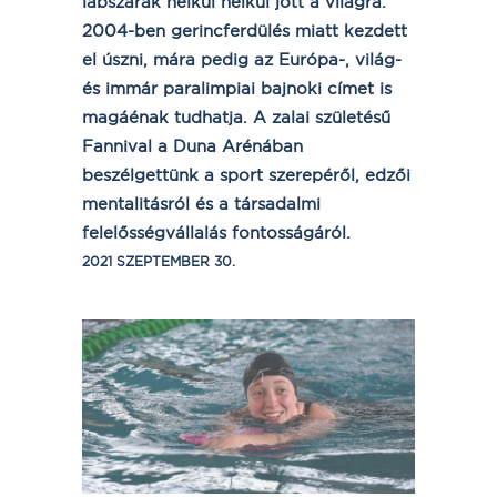
lábszárak nélkül nélkül jött a világra.
2004-ben gerincferdülés miatt kezdett
el úszni, mára pedig az Európa-, világ-
és immár paralimpiai bajnoki címet is
magáénak tudhatja. A zalai születésű
Fannival a Duna Arénában
beszélgettünk a sport szerepéről, edzői
mentalitásról és a társadalmi
felelősségvállalás fontosságáról.
2021 SZEPTEMBER 30.