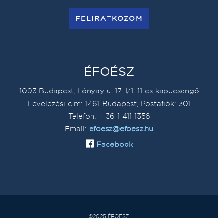
FELIRATKOZOM
ÉFOÉSZ
1093 Budapest, Lónyay u. 17. I/1. 11-es kapucsengő
Levelezési cím: 1461 Budapest, Postafiók: 301
Telefon: + 36 1 411 1356
Email:
efoesz@efoesz.hu
Facebook
©2025 ÉFOÉSZ