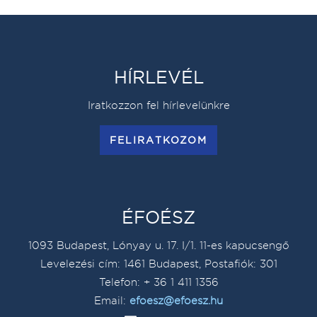
HÍRLEVÉL
Iratkozzon fel hírlevelünkre
FELIRATKOZOM
ÉFOÉSZ
1093 Budapest, Lónyay u. 17. I/1. 11-es kapucsengő
Levelezési cím: 1461 Budapest, Postafiók: 301
Telefon: + 36 1 411 1356
Email:
efoesz@efoesz.hu