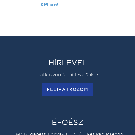
KM-en!
HÍRLEVÉL
Iratkozzon fel hírlevelünkre
FELIRATKOZOM
ÉFOÉSZ
1093 Budapest, Lónyay u. 17. I/1. 11-es kapucsengő