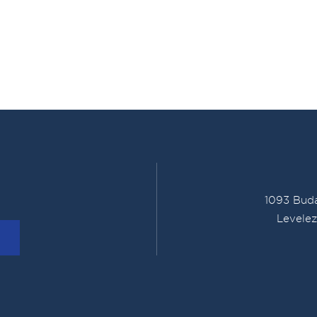
1093 Buda
Levelez