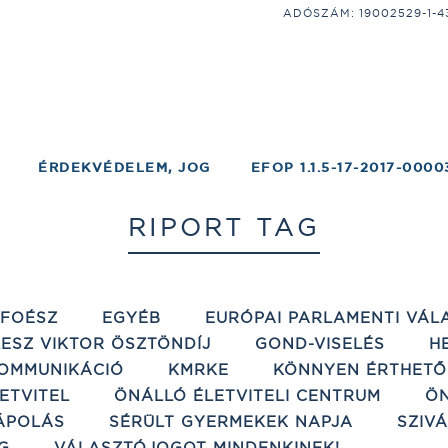
ADÓSZÁM: 19002529-1-43;
ÉRDEKVÉDELEM, JOG
EFOP 1.1.5-17-2017-0000
RIPORT TAG
ÉFOÉSZ
EGYÉB
EURÓPAI PARLAMENTI VÁL
ESZ VIKTOR ÖSZTÖNDÍJ
GOND-VISELÉS
H
OMMUNIKÁCIÓ
KMRKE
KÖNNYEN ÉRTHETŐ
ETVITEL
ÖNÁLLÓ ÉLETVITELI CENTRUM
ÖN
ÁPOLÁS
SÉRÜLT GYERMEKEK NAPJA
SZIV
G
VÁLASZTÓJOGOT MINDENKINEK!