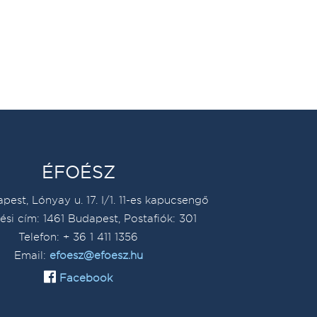
ÉFOÉSZ
pest, Lónyay u. 17. I/1. 11-es kapucsengő
ési cím: 1461 Budapest, Postafiók: 301
Telefon: + 36 1 411 1356
Email:
efoesz@efoesz.hu
Facebook