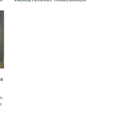
 a
s,
e