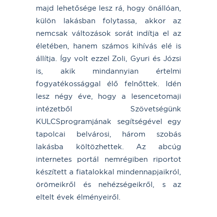
majd lehetősége lesz rá, hogy önállóan,
külön lakásban folytassa, akkor az
nemcsak változások sorát indítja el az
életében, hanem számos kihívás elé is
állítja. Így volt ezzel Zoli, Gyuri és Józsi
is, akik mindannyian értelmi
fogyatékossággal élő felnőttek. Idén
lesz négy éve, hogy a lesencetomaji
intézetből Szövetségünk
KULCSprogramjának segítségével egy
tapolcai belvárosi, három szobás
lakásba költözhettek. Az abcúg
internetes portál nemrégiben riportot
készített a fiatalokkal mindennapjaikról,
örömeikről és nehézségeikről, s az
eltelt évek élményeiről.