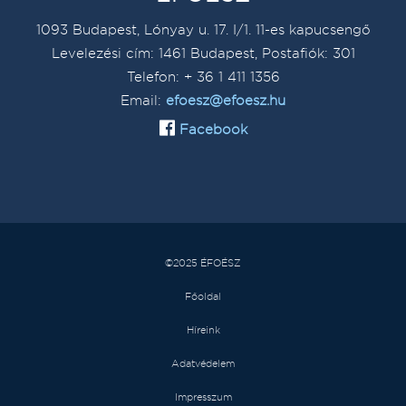
1093 Budapest, Lónyay u. 17. I/1. 11-es kapucsengő
Levelezési cím: 1461 Budapest, Postafiók: 301
Telefon: + 36 1 411 1356
Email:
efoesz@efoesz.hu
Facebook
©2025 ÉFOÉSZ
Főoldal
Híreink
Adatvédelem
Impresszum