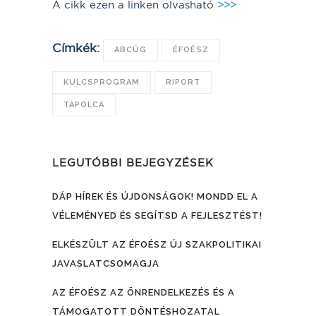
A cikk ezen a linken olvasható
>>>
Címkék:
ABCÚG
ÉFOÉSZ
KULCSPROGRAM
RIPORT
TAPOLCA
LEGUTÓBBI BEJEGYZÉSEK
DÁP HÍREK ÉS ÚJDONSÁGOK! MONDD EL A
VÉLEMÉNYED ÉS SEGÍTSD A FEJLESZTÉST!
ELKÉSZÜLT AZ ÉFOÉSZ ÚJ SZAKPOLITIKAI
JAVASLATCSOMAGJA
AZ ÉFOÉSZ AZ ÖNRENDELKEZÉS ÉS A
TÁMOGATOTT DÖNTÉSHOZATAL