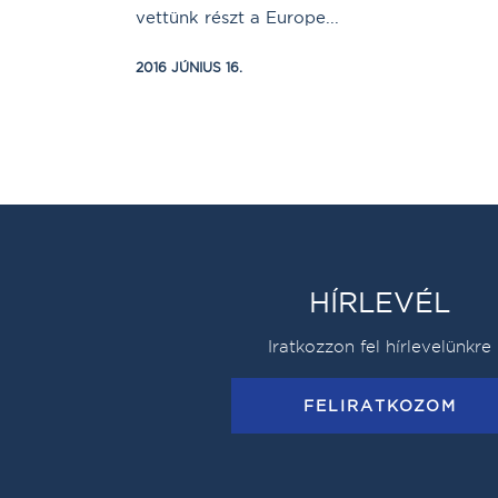
vettünk részt a Europe...
2016 JÚNIUS 16.
HÍRLEVÉL
Iratkozzon fel hírlevelünkre
FELIRATKOZOM