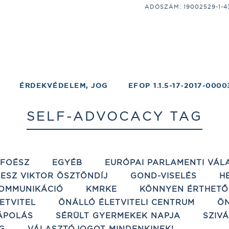
ADÓSZÁM: 19002529-1-43;
ÉRDEKVÉDELEM, JOG
EFOP 1.1.5-17-2017-0000
SELF-ADVOCACY TAG
ÉFOÉSZ
EGYÉB
EURÓPAI PARLAMENTI VÁL
ESZ VIKTOR ÖSZTÖNDÍJ
GOND-VISELÉS
H
OMMUNIKÁCIÓ
KMRKE
KÖNNYEN ÉRTHETŐ
ETVITEL
ÖNÁLLÓ ÉLETVITELI CENTRUM
ÖN
ÁPOLÁS
SÉRÜLT GYERMEKEK NAPJA
SZIV
G
VÁLASZTÓJOGOT MINDENKINEK!