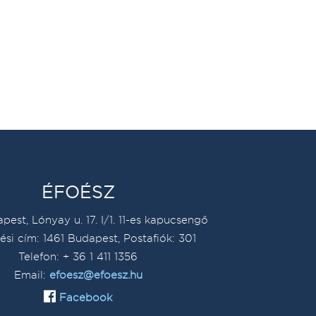
ÉFOÉSZ
pest, Lónyay u. 17. I/1. 11-es kapucsengő
ési cím: 1461 Budapest, Postafiók: 301
Telefon: + 36 1 411 1356
Email:
efoesz@efoesz.hu
Facebook