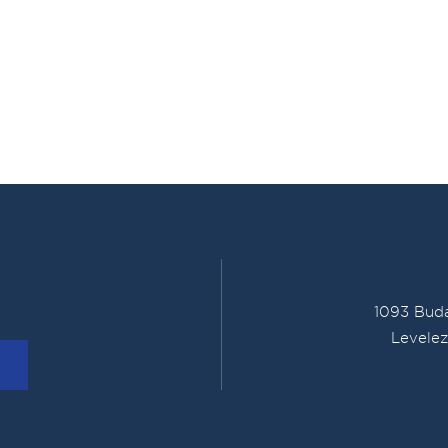
1093 Buda
Levelez