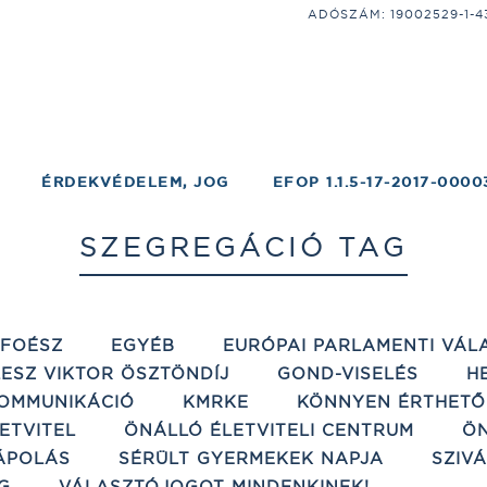
ADÓSZÁM: 19002529-1-43;
ÉRDEKVÉDELEM, JOG
EFOP 1.1.5-17-2017-0000
SZEGREGÁCIÓ TAG
ÉFOÉSZ
EGYÉB
EURÓPAI PARLAMENTI VÁL
ESZ VIKTOR ÖSZTÖNDÍJ
GOND-VISELÉS
H
OMMUNIKÁCIÓ
KMRKE
KÖNNYEN ÉRTHETŐ
ETVITEL
ÖNÁLLÓ ÉLETVITELI CENTRUM
ÖN
ÁPOLÁS
SÉRÜLT GYERMEKEK NAPJA
SZIV
G
VÁLASZTÓJOGOT MINDENKINEK!