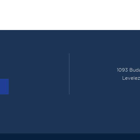
1093 Buda
Levelez