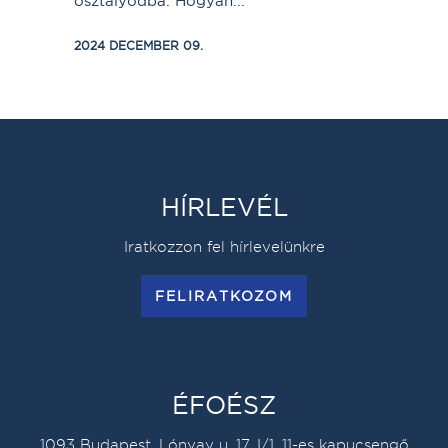
osztályodba. Hogyan...
2024 DECEMBER 09.
HÍRLEVÉL
Iratkozzon fel hírlevelünkre
FELIRATKOZOM
ÉFOÉSZ
1093 Budapest, Lónyay u. 17. I/1. 11-es kapucsengő