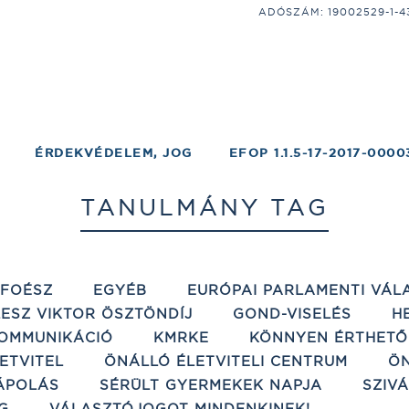
ADÓSZÁM: 19002529-1-43;
ÉRDEKVÉDELEM, JOG
EFOP 1.1.5-17-2017-0000
TANULMÁNY TAG
ÉFOÉSZ
EGYÉB
EURÓPAI PARLAMENTI VÁL
ESZ VIKTOR ÖSZTÖNDÍJ
GOND-VISELÉS
H
OMMUNIKÁCIÓ
KMRKE
KÖNNYEN ÉRTHETŐ
ETVITEL
ÖNÁLLÓ ÉLETVITELI CENTRUM
ÖN
ÁPOLÁS
SÉRÜLT GYERMEKEK NAPJA
SZIV
G
VÁLASZTÓJOGOT MINDENKINEK!