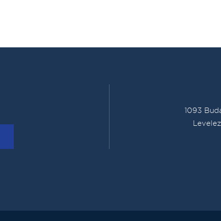
1093 Buda
Levelez