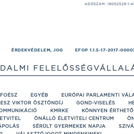
ADÓSZÁM: 19002529-1-43;
ÉRDEKVÉDELEM, JOG
EFOP 1.1.5-17-2017-0000
DALMI FELELŐSSÉGVÁLLAL
ÉFOÉSZ
EGYÉB
EURÓPAI PARLAMENTI VÁL
ESZ VIKTOR ÖSZTÖNDÍJ
GOND-VISELÉS
H
OMMUNIKÁCIÓ
KMRKE
KÖNNYEN ÉRTHETŐ
ETVITEL
ÖNÁLLÓ ÉLETVITELI CENTRUM
ÖN
ÁPOLÁS
SÉRÜLT GYERMEKEK NAPJA
SZIV
G
VÁLASZTÓJOGOT MINDENKINEK!