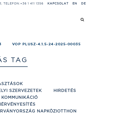
 TELEFON:+36 1 411 1356
KAPCSOLAT
EN
DE
3
VOP PLUSZ-4.1.5-24-2025-00035
ÁS TAG
ASZTÁSOK
ELYI SZERVEZETEK
HIRDETÉS
 KOMMUNIKÁCIÓ
ÉRVÉNYESÍTÉS
ÁRVÁNYORSZÁG NAPKÖZIOTTHON