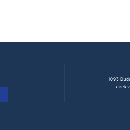
1093 Buda
Levelez