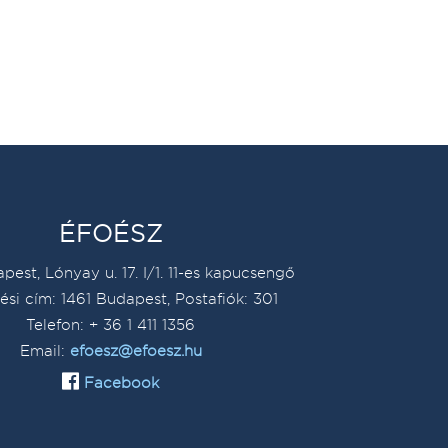
ÉFOÉSZ
pest, Lónyay u. 17. I/1. 11-es kapucsengő
ési cím: 1461 Budapest, Postafiók: 301
Telefon: + 36 1 411 1356
Email:
efoesz@efoesz.hu
Facebook