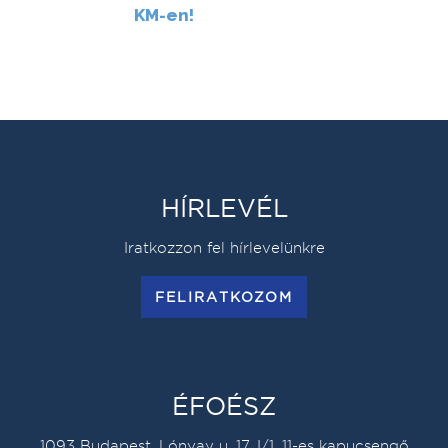
KM-en!
HÍRLEVÉL
Iratkozzon fel hírlevelünkre
FELIRATKOZOM
ÉFOÉSZ
1093 Budapest, Lónyay u. 17. I/1. 11-es kapucsengő