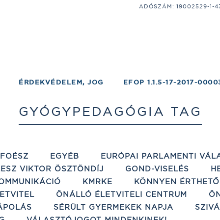
ADÓSZÁM: 19002529-1-43;
ÉRDEKVÉDELEM, JOG
EFOP 1.1.5-17-2017-0000
GYÓGYPEDAGÓGIA TAG
ÉFOÉSZ
EGYÉB
EURÓPAI PARLAMENTI VÁL
ESZ VIKTOR ÖSZTÖNDÍJ
GOND-VISELÉS
H
OMMUNIKÁCIÓ
KMRKE
KÖNNYEN ÉRTHETŐ
ETVITEL
ÖNÁLLÓ ÉLETVITELI CENTRUM
ÖN
ÁPOLÁS
SÉRÜLT GYERMEKEK NAPJA
SZIV
G
VÁLASZTÓJOGOT MINDENKINEK!