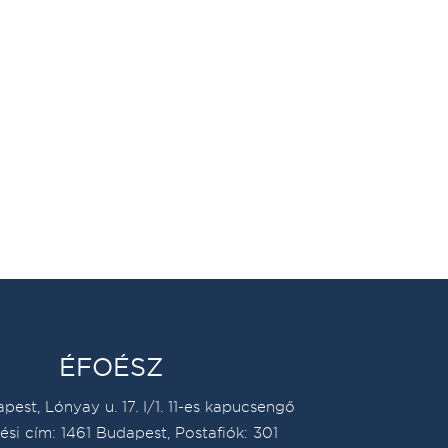
ÉFOÉSZ
pest, Lónyay u. 17. I/1. 11-es kapucsengő
ési cím: 1461 Budapest, Postafiók: 301