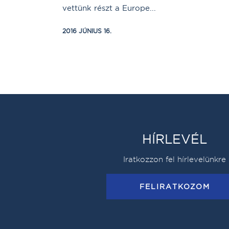
vettünk részt a Europe...
2016 JÚNIUS 16.
HÍRLEVÉL
Iratkozzon fel hírlevelünkre
FELIRATKOZOM