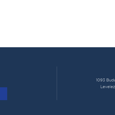
1093 Buda
Levelez