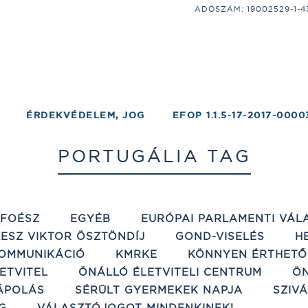
ADÓSZÁM: 19002529-1-43;
ÉRDEKVÉDELEM, JOG
EFOP 1.1.5-17-2017-0000
PORTUGÁLIA TAG
ÉFOÉSZ
EGYÉB
EURÓPAI PARLAMENTI VÁL
ESZ VIKTOR ÖSZTÖNDÍJ
GOND-VISELÉS
H
OMMUNIKÁCIÓ
KMRKE
KÖNNYEN ÉRTHETŐ
ETVITEL
ÖNÁLLÓ ÉLETVITELI CENTRUM
ÖN
ÁPOLÁS
SÉRÜLT GYERMEKEK NAPJA
SZIV
G
VÁLASZTÓJOGOT MINDENKINEK!