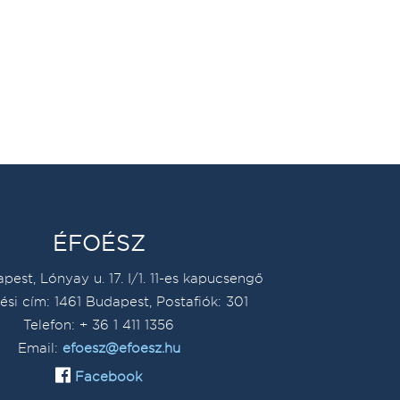
ÉFOÉSZ
pest, Lónyay u. 17. I/1. 11-es kapucsengő
ési cím: 1461 Budapest, Postafiók: 301
Telefon: + 36 1 411 1356
Email:
efoesz@efoesz.hu
Facebook