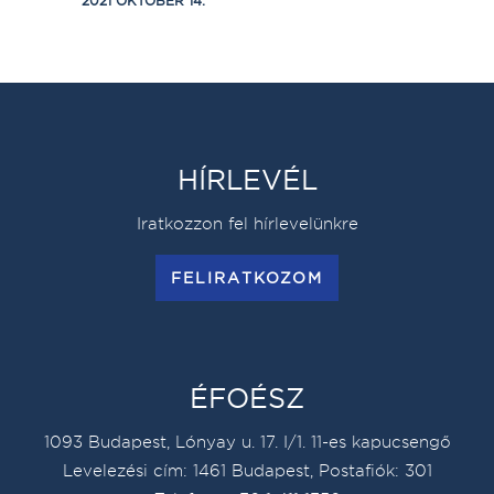
2021 OKTÓBER 14.
HÍRLEVÉL
Iratkozzon fel hírlevelünkre
FELIRATKOZOM
ÉFOÉSZ
1093 Budapest, Lónyay u. 17. I/1. 11-es kapucsengő
Levelezési cím: 1461 Budapest, Postafiók: 301