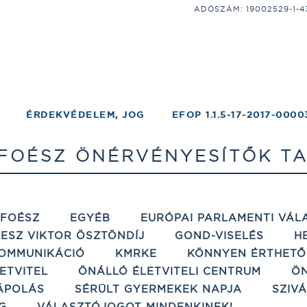
ADÓSZÁM: 19002529-1-43;
ÉRDEKVÉDELEM, JOG
EFOP 1.1.5-17-2017-0000
FOÉSZ ÖNÉRVÉNYESÍTŐK T
ÉFOÉSZ
EGYÉB
EURÓPAI PARLAMENTI VÁL
ESZ VIKTOR ÖSZTÖNDÍJ
GOND-VISELÉS
H
OMMUNIKÁCIÓ
KMRKE
KÖNNYEN ÉRTHETŐ
ETVITEL
ÖNÁLLÓ ÉLETVITELI CENTRUM
ÖN
ÁPOLÁS
SÉRÜLT GYERMEKEK NAPJA
SZIV
G
VÁLASZTÓJOGOT MINDENKINEK!