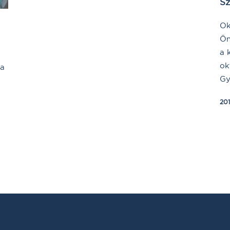
S
Ok
Ön
a 
ok
ia
Gy
20