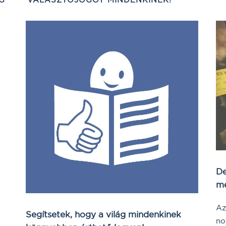
De
me
Az
Segítsetek, hogy a világ mindenkinek
no