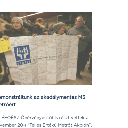
monstráltunk az akadálymentes M3
tróért
 ÉFOÉSZ Önérvényesítői is részt vettek a
vember 20-i "Teljes Értékű Metrót Akción",