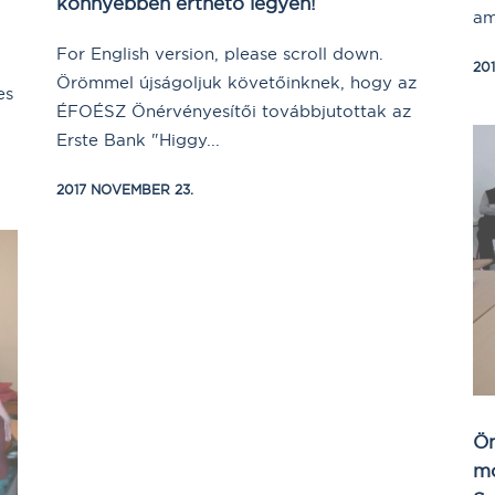
könnyebben érthető legyen!
am
For English version, please scroll down.
20
Örömmel újságoljuk követőinknek, hogy az
es
ÉFOÉSZ Önérvényesítői továbbjutottak az
Erste Bank "Higgy...
2017 NOVEMBER 23.
Ön
mó