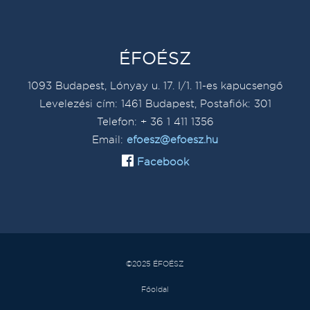
ÉFOÉSZ
1093 Budapest, Lónyay u. 17. I/1. 11-es kapucsengő
Levelezési cím: 1461 Budapest, Postafiók: 301
Telefon: + 36 1 411 1356
Email:
efoesz@efoesz.hu
Facebook
©2025 ÉFOÉSZ
Főoldal