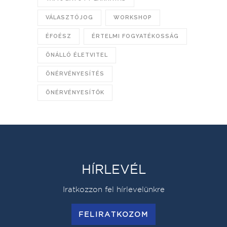
VÁLASZTÓJOG
WORKSHOP
ÉFOÉSZ
ÉRTELMI FOGYATÉKOSSÁG
ÖNÁLLÓ ÉLETVITEL
ÖNÉRVÉNYESÍTÉS
ÖNÉRVÉNYESÍTŐK
HÍRLEVÉL
Iratkozzon fel hírlevelünkre
FELIRATKOZOM