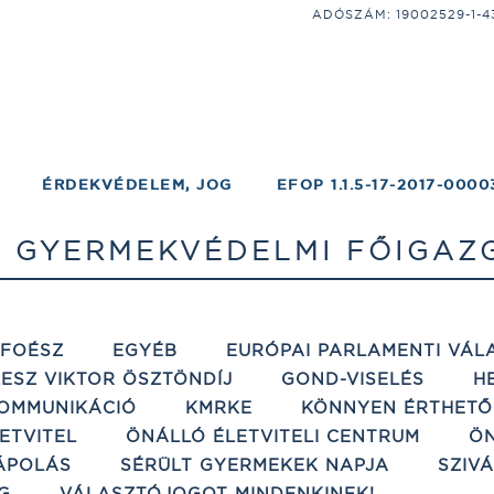
ADÓSZÁM: 19002529-1-43;
ÉRDEKVÉDELEM, JOG
EFOP 1.1.5-17-2017-0000
S GYERMEKVÉDELMI FŐIGA
ÉFOÉSZ
EGYÉB
EURÓPAI PARLAMENTI VÁL
ESZ VIKTOR ÖSZTÖNDÍJ
GOND-VISELÉS
H
OMMUNIKÁCIÓ
KMRKE
KÖNNYEN ÉRTHETŐ
ETVITEL
ÖNÁLLÓ ÉLETVITELI CENTRUM
ÖN
ÁPOLÁS
SÉRÜLT GYERMEKEK NAPJA
SZIV
G
VÁLASZTÓJOGOT MINDENKINEK!