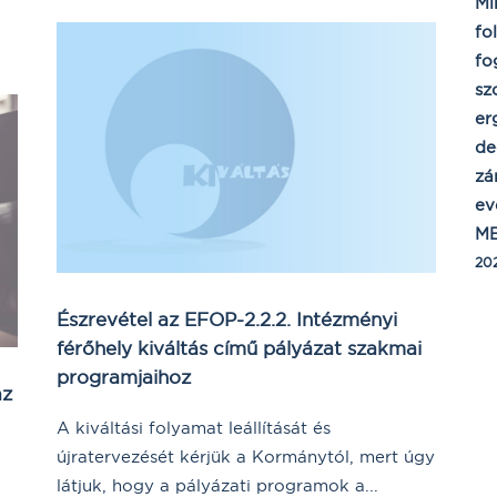
Mi
fo
fo
sz
er
de
zá
ev
ME
202
Észrevétel az EFOP-2.2.2. Intézményi
férőhely kiváltás című pályázat szakmai
programjaihoz
az
A kiváltási folyamat leállítását és
újratervezését kérjük a Kormánytól, mert úgy
látjuk, hogy a pályázati programok a...