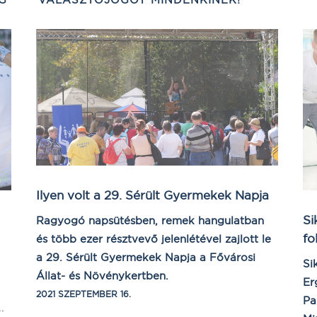
Ilyen volt a 29. Sérült Gyermekek Napja
Si
Ragyogó napsütésben, remek hangulatban
fo
és több ezer résztvevő jelenlétével zajlott le
a 29. Sérült Gyermekek Napja a Fővárosi
Si
Állat- és Növénykertben.
Er
2021 SZEPTEMBER 16.
Pa
.