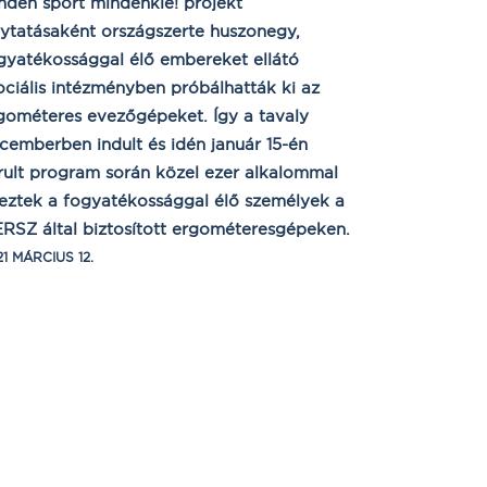
nden sport mindenkié! projekt
lytatásaként országszerte huszonegy,
gyatékossággal élő embereket ellátó
ociális intézményben próbálhatták ki az
gométeres evezőgépeket. Így a tavaly
cemberben indult és idén január 15-én
rult program során közel ezer alkalommal
eztek a fogyatékossággal élő személyek a
RSZ által biztosított ergométeresgépeken.
1 MÁRCIUS 12.