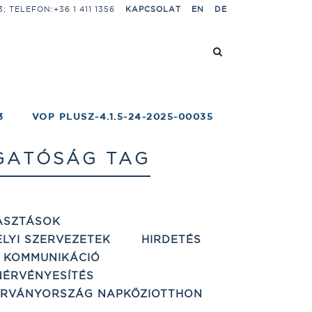
 TELEFON:+36 1 411 1356
KAPCSOLAT
EN
DE
3
VOP PLUSZ-4.1.5-24-2025-00035
ZGATÓSÁG TAG
ASZTÁSOK
ELYI SZERVEZETEK
HIRDETÉS
 KOMMUNIKÁCIÓ
ÉRVÉNYESÍTÉS
ÁRVÁNYORSZÁG NAPKÖZIOTTHON