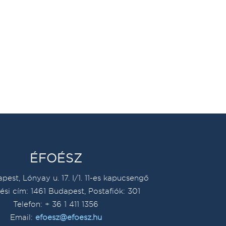
ÉFOÉSZ
pest, Lónyay u. 17. I/1. 11-es kapucsengő
ési cím: 1461 Budapest, Postafiók: 301
Telefon: + 36 1 411 1356
Email:
efoesz@efoesz.hu