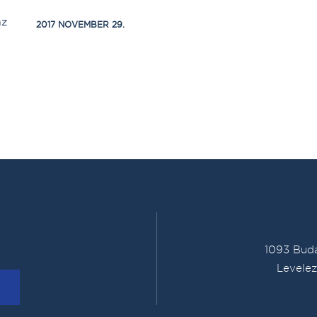
az
2017 NOVEMBER 29.
1093 Buda
Levelez