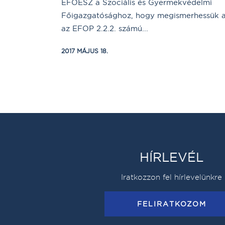
ÉFOÉSZ a Szociális és Gyermekvédelmi
Főigazgatósághoz, hogy megismerhessük 
az EFOP 2.2.2. számú...
2017 MÁJUS 18.
HÍRLEVÉL
Iratkozzon fel hírlevelünkre
FELIRATKOZOM