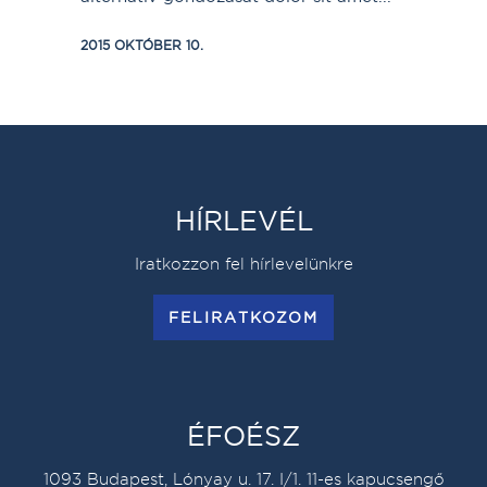
2015 OKTÓBER 10.
HÍRLEVÉL
Iratkozzon fel hírlevelünkre
FELIRATKOZOM
ÉFOÉSZ
1093 Budapest, Lónyay u. 17. I/1. 11-es kapucsengő