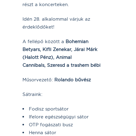
részt a koncerteken.
Idén 28. alkalommal várjuk az
érdeklődőket!
A fellépő között a
Bohemian
Betyars, Kifli Zenekar, Járai Márk
(Halott Pénz), Animal
Cannibals, Szeresd a trashem bébi
Műsorvezető:
Rolando bűvész
Sátraink:
Fodisz sportsátor
Ifelore egészségügyi sátor
OTP fogászati busz
Henna sátor