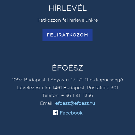
HÍRLEVÉL
Iratkozzon fel hírlevelünkre
FELIRATKOZOM
ÉFOÉSZ
1093 Budapest, Lónyay u. 17. I/1. 11-es kapucsengő
Levelezési cím: 1461 Budapest, Postafiók: 301
Telefon: + 36 1 411 1356
Email:
efoesz@efoesz.hu
Facebook