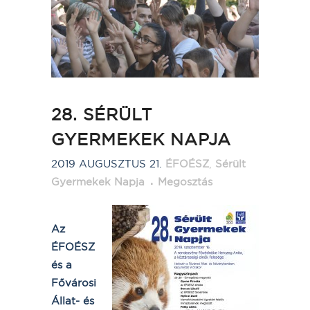
28. SÉRÜLT
GYERMEKEK NAPJA
2019 AUGUSZTUS 21.
ÉFOÉSZ
,
Sérült
Gyermekek Napja
Megosztás
Az
ÉFOÉSZ
és a
Fővárosi
Állat- és