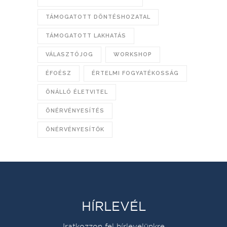
TÁMOGATOTT DÖNTÉSHOZATAL
TÁMOGATOTT LAKHATÁS
VÁLASZTÓJOG
WORKSHOP
ÉFOÉSZ
ÉRTELMI FOGYATÉKOSSÁG
ÖNÁLLÓ ÉLETVITEL
ÖNÉRVÉNYESÍTÉS
ÖNÉRVÉNYESÍTŐK
HÍRLEVÉL
Iratkozzon fel hírlevelünkre