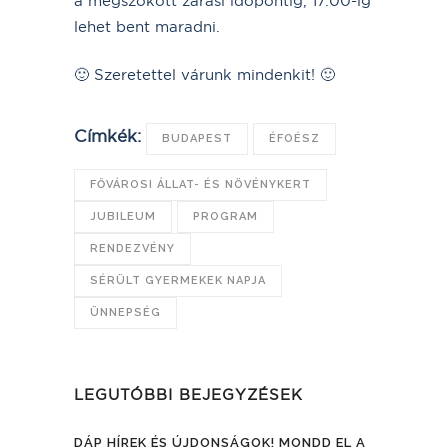
a megszokott zárási időpontig, 17.00-ig
lehet bent maradni.
🙂 Szeretettel várunk mindenkit! 🙂
Címkék:
BUDAPEST
ÉFOÉSZ
FŐVÁROSI ÁLLAT- ÉS NÖVÉNYKERT
JUBILEUM
PROGRAM
RENDEZVÉNY
SÉRÜLT GYERMEKEK NAPJA
ÜNNEPSÉG
LEGUTÓBBI BEJEGYZÉSEK
DÁP HÍREK ÉS ÚJDONSÁGOK! MONDD EL A