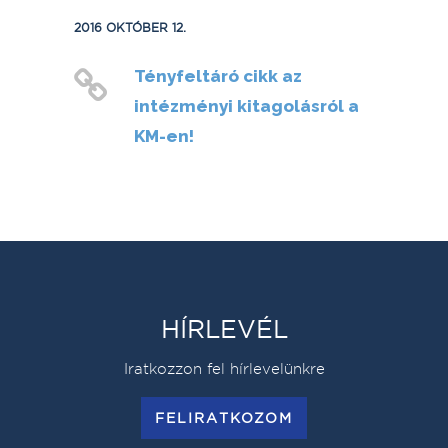
2016 OKTÓBER 12.
Tényfeltáró cikk az
intézményi kitagolásról a
KM-en!
HÍRLEVÉL
Iratkozzon fel hírlevelünkre
FELIRATKOZOM