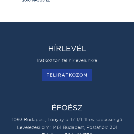
2016 MÁJUS 12.
HÍRLEVÉL
Iratkozzon fel hírlevelünkre
FELIRATKOZOM
ÉFOÉSZ
1093 Budapest, Lónyay u. 17. I/1. 11-es kapucsengő
Levelezési cím: 1461 Budapest, Postafiók: 301