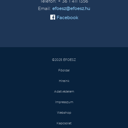
Telefon: + 36 1 411 1356
Email:
efoesz@efoesz.hu
Facebook
©2025 ÉFOÉSZ
Főoldal
Híreink
Adatvédelem
Impresszum
Webshop
Kapcsolat