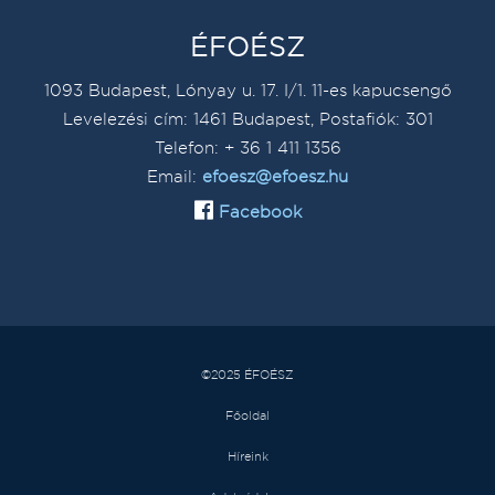
ÉFOÉSZ
1093 Budapest, Lónyay u. 17. I/1. 11-es kapucsengő
Levelezési cím: 1461 Budapest, Postafiók: 301
Telefon: + 36 1 411 1356
Email:
efoesz@efoesz.hu
Facebook
©2025 ÉFOÉSZ
Főoldal
Híreink