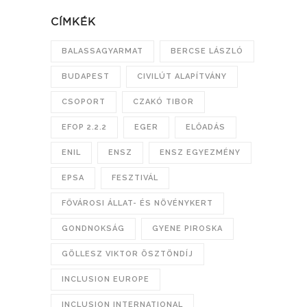
CÍMKÉK
BALASSAGYARMAT
BERCSE LÁSZLÓ
BUDAPEST
CIVILÚT ALAPÍTVÁNY
CSOPORT
CZAKÓ TIBOR
EFOP 2.2.2
EGER
ELŐADÁS
ENIL
ENSZ
ENSZ EGYEZMÉNY
EPSA
FESZTIVÁL
FŐVÁROSI ÁLLAT- ÉS NÖVÉNYKERT
GONDNOKSÁG
GYENE PIROSKA
GÖLLESZ VIKTOR ÖSZTÖNDÍJ
INCLUSION EUROPE
INCLUSION INTERNATIONAL