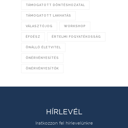
TÁMOGATOTT DÖNTÉSHOZATAL
TÁMOGATOTT LAKHATÁS
VÁLASZTÓJOG
WORKSHOP
ÉFOÉSZ
ÉRTELMI FOGYATÉKOSSÁG
ÖNÁLLÓ ÉLETVITEL
ÖNÉRVÉNYESÍTÉS
ÖNÉRVÉNYESÍTŐK
HÍRLEVÉL
Iratkozzon fel hírlevelünkre