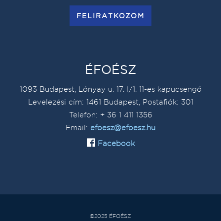
FELIRATKOZOM
ÉFOÉSZ
1093 Budapest, Lónyay u. 17. I/1. 11-es kapucsengő
Levelezési cím: 1461 Budapest, Postafiók: 301
Telefon: + 36 1 411 1356
Email:
efoesz@efoesz.hu
Facebook
©2025 ÉFOÉSZ