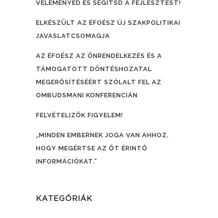
VÉLEMÉNYED ÉS SEGÍTSD A FEJLESZTÉST!
ELKÉSZÜLT AZ ÉFOÉSZ ÚJ SZAKPOLITIKAI
JAVASLATCSOMAGJA
AZ ÉFOÉSZ AZ ÖNRENDELKEZÉS ÉS A
TÁMOGATOTT DÖNTÉSHOZATAL
MEGERŐSÍTÉSÉÉRT SZÓLALT FEL AZ
OMBUDSMANI KONFERENCIÁN
FELVÉTELIZŐK FIGYELEM!
„MINDEN EMBERNEK JOGA VAN AHHOZ,
HOGY MEGÉRTSE AZ ŐT ÉRINTŐ
INFORMÁCIÓKAT.”
KATEGÓRIÁK