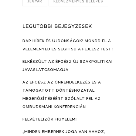
JEGYÁR
KEDVEZMÉNYES BELÉPÉS
LEGUTÓBBI BEJEGYZÉSEK
DÁP HÍREK ÉS ÚJDONSÁGOK! MONDD EL A
VÉLEMÉNYED ÉS SEGÍTSD A FEJLESZTÉST!
ELKÉSZÜLT AZ ÉFOÉSZ ÚJ SZAKPOLITIKAI
JAVASLATCSOMAGJA
AZ ÉFOÉSZ AZ ÖNRENDELKEZÉS ÉS A
TÁMOGATOTT DÖNTÉSHOZATAL
MEGERŐSÍTÉSÉÉRT SZÓLALT FEL AZ
OMBUDSMANI KONFERENCIÁN
FELVÉTELIZŐK FIGYELEM!
„MINDEN EMBERNEK JOGA VAN AHHOZ,