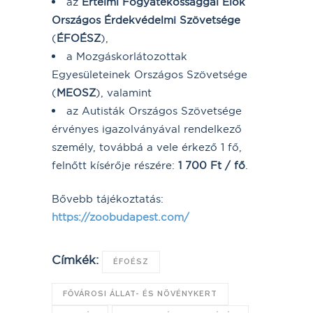
az
Értelmi Fogyatékossággal Élők
Országos Érdekvédelmi Szövetsége
(
ÉFOÉSZ
),
a Mozgáskorlátozottak
Egyesületeinek Országos Szövetsége
(
MEOSZ
), valamint
az Autisták Országos Szövetsége
érvényes igazolványával rendelkező
személy, továbbá a vele érkező 1 fő,
felnőtt kísérője részére:
1 700 Ft / fő
.
Bővebb tájékoztatás:
https://zoobudapest.com/
Címkék:
ÉFOÉSZ
FŐVÁROSI ÁLLAT- ÉS NÖVÉNYKERT