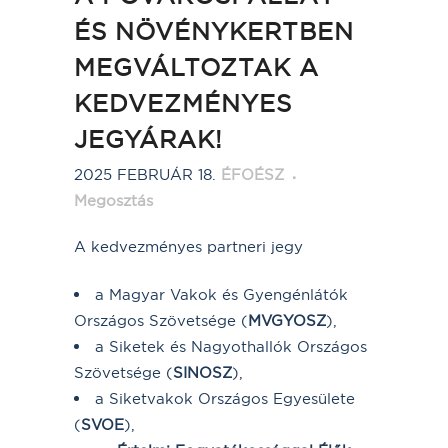
ÉS NÖVÉNYKERTBEN
MEGVÁLTOZTAK A
KEDVEZMÉNYES
JEGYÁRAK!
2025 FEBRUÁR 18.
ÉFOÉSZ
Megosztás
A kedvezményes partneri jegy
a Magyar Vakok és Gyengénlátók
Országos Szövetsége (
MVGYOSZ
),
a Siketek és Nagyothallók Országos
Szövetsége (
SINOSZ
),
a Siketvakok Országos Egyesülete
(
SVOE
),