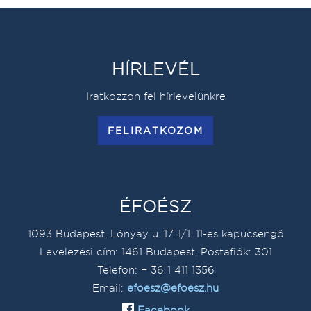
HÍRLEVÉL
Iratkozzon fel hírlevelünkre
FELIRATKOZOM
ÉFOÉSZ
1093 Budapest, Lónyay u. 17. I/1. 11-es kapucsengő
Levelezési cím: 1461 Budapest, Postafiók: 301
Telefon: + 36 1 411 1356
Email:
efoesz@efoesz.hu
Facebook